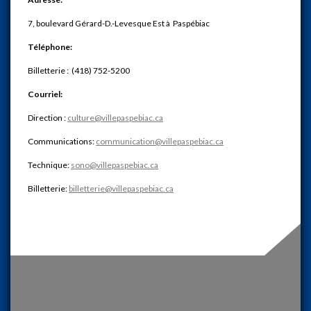
7, boulevard Gérard-D.-Levesque Est à Paspébiac
Téléphone:
Billetterie : (418) 752-5200
Courriel:
Direction :
culture@villepaspebiac.ca
Communications:
communication@villepaspebiac.ca
Technique:
sono@villepaspebiac.ca
Billetterie:
billetterie@villepaspebiac.ca