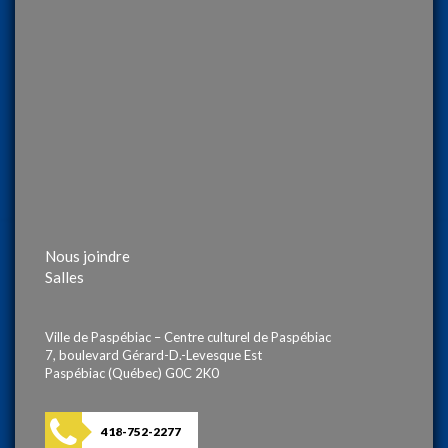
Nous joindre
Salles
Ville de Paspébiac – Centre culturel de Paspébiac
7, boulevard Gérard-D.-Levesque Est
Paspébiac (Québec) G0C 2K0
418-752-2277